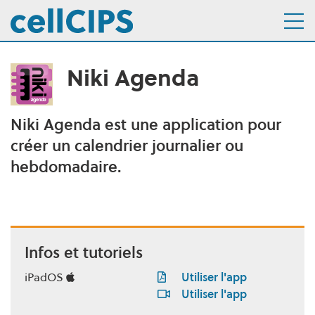
Niki Agenda
Navigation interne
Aller au menu
Aller au contenu
Niki Agenda est une application pour
Description
créer un calendrier journalier ou
hebdomadaire.
Infos et tutoriels
iPadOS
Utiliser l'app
Utiliser l'app