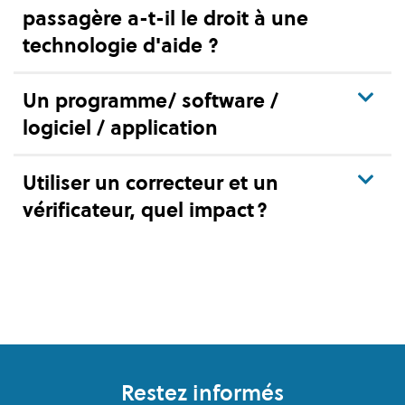
passagère a-t-il le droit à une
technologie d'aide ?
Un programme/ software /
logiciel / application
Utiliser un correcteur et un
vérificateur, quel impact ?
Pied de page
Restez informés