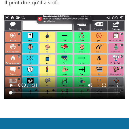
Il peut dire qu’il a soif.
Pied de page