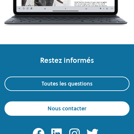
Pied de page
Restez informés
Toutes les questions
Nous contacter
facebook
linkedin
instagram
twitter