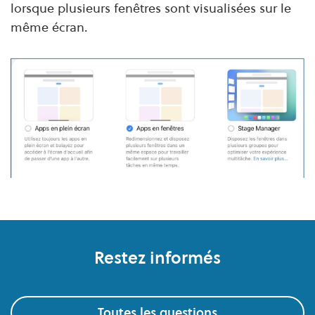
lorsque plusieurs fenêtres sont visualisées sur le
même écran.
Pied de page
Restez informés
Toutes les questions